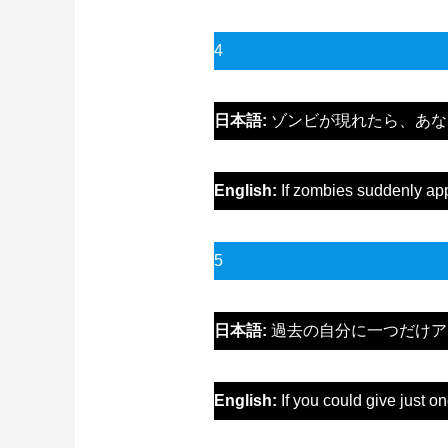
4
日本語:
ゾンビが現れたら、あな
English:
If zombies suddenly app
5
日本語:
過去の自分に一つだけア
English:
If you could give just o