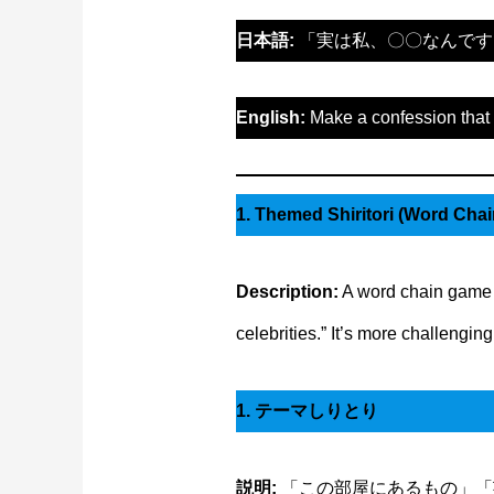
日本語:
「実は私、〇〇なんです
English:
Make a confession that 
1. Themed Shiritori (Word Chai
Description:
A word chain game wh
celebrities.” It’s more challengin
1. テーマしりとり
説明:
「この部屋にあるもの」「